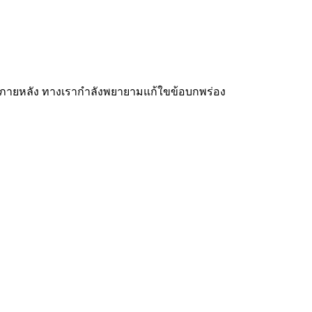
รั้งภายหลัง ทางเรากำลังพยายามแก้ใขข้อบกพร่อง